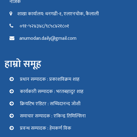
नजिक
शाखा कार्यालय: धनगढी-१, एलएनचोक, कैलाली
०९१-५२४३४८/९८५८४२१८०१
anumodan.daily@gmail.com
हाम्रो समूह
प्रधान सम्पादक : प्रकाशविक्रम शाह
कार्यकारी सम्पादक : भरतबहादुर शाह
क्रियटिभ एडिटर : सच्चिदानन्द जोशी
समाचार सम्पादक : एकिन्द्र तिमिल्सिना
प्रवन्ध सम्पादक : हेमकर्ण विक