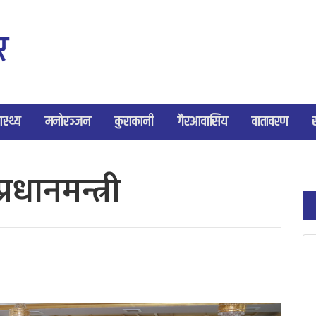
ास्थ्य
मनोरञ्जन
कुराकानी
गैरआवासिय
वातावरण
्रधानमन्त्री