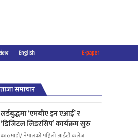
संसद
English
E-paper
ताजा समाचार
लर्डबुद्धमा ‘एमबीए इन एआई’ र
‘डिजिटल लिडरसिप’ कार्यक्रम सुरु
काठमाडौं/ नेपालको पहिलो आईटी कलेज