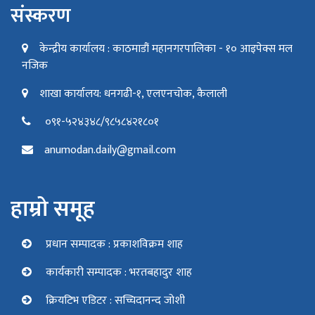
संस्करण
केन्द्रीय कार्यालय : काठमाडौं महानगरपालिका - १० आइपेक्स मल
नजिक
शाखा कार्यालय: धनगढी-१, एलएनचोक, कैलाली
०९१-५२४३४८/९८५८४२१८०१
anumodan.daily@gmail.com
हाम्रो समूह
प्रधान सम्पादक : प्रकाशविक्रम शाह
कार्यकारी सम्पादक : भरतबहादुर शाह
क्रियटिभ एडिटर : सच्चिदानन्द जोशी