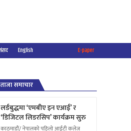
संसद
English
E-paper
ताजा समाचार
लर्डबुद्धमा ‘एमबीए इन एआई’ र
‘डिजिटल लिडरसिप’ कार्यक्रम सुरु
काठमाडौं/ नेपालको पहिलो आईटी कलेज