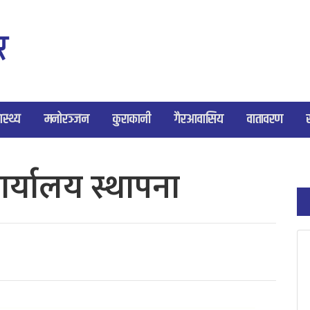
ास्थ्य
मनोरञ्जन
कुराकानी
गैरआवासिय
वातावरण
ार्यालय स्थापना