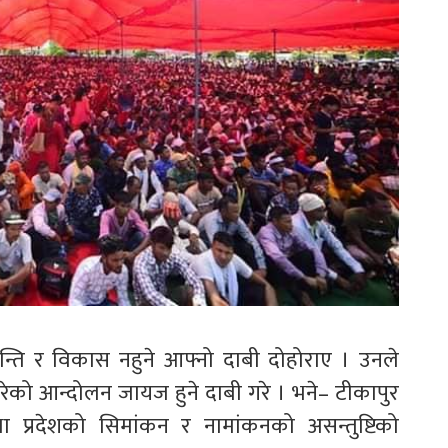
ान्ति र विकास नहुने आफ्नो दाबी दोहोराए । उनले
रेको आन्दोलन जायज हुने दाबी गरे । भने– टीकापुर
प्रदेशको सिमांकन र नामांकनको असन्तुष्टिको