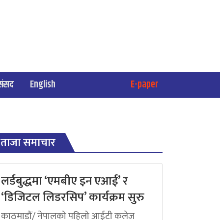
संसद
English
E-paper
ताजा समाचार
लर्डबुद्धमा ‘एमबीए इन एआई’ र
‘डिजिटल लिडरसिप’ कार्यक्रम सुरु
काठमाडौं/ नेपालको पहिलो आईटी कलेज