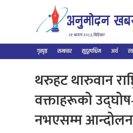
२१ श्रावण २०८३, बिहिबार
गृहपृष्ठ
समाचार
सुदूरपश्चिम
अर्थ
स्व
थरुहट थारुवान राष्ट्
वक्ताहरूको उद्घोष–
नभएसम्म आन्दोलन