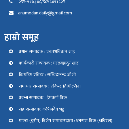
०९१-५२४३४८/९८५८४२१८०१
anumodan.daily@gmail.com
हाम्रो समूह
प्रधान सम्पादक : प्रकाशविक्रम शाह
कार्यकारी सम्पादक : भरतबहादुर शाह
क्रियटिभ एडिटर : सच्चिदानन्द जोशी
समाचार सम्पादक : एकिन्द्र तिमिल्सिना
प्रवन्ध सम्पादक : हेमकर्ण विक
सह-सम्पादक: कपिलदेव भट्ट
माल्टा (युरोप) विशेष समाचारदाता : धनराज विक (अविरल)