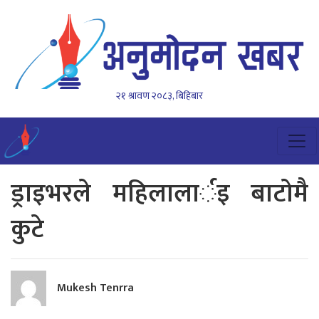
२१ श्रावण २०८३, बिहिबार
ड्राइभरले महिलालार्इ बाटाेमै
कुटे
Mukesh Tenrra