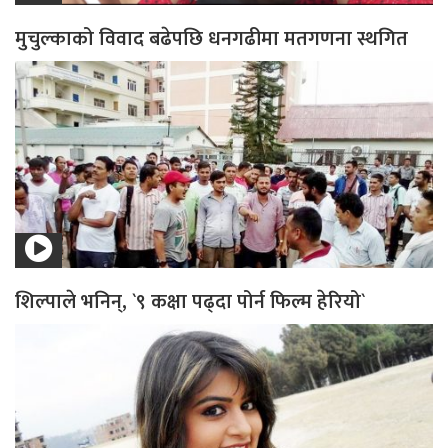
मुचुल्काको विवाद बढेपछि धनगढीमा मतगणना स्थगित
शिल्पाले भनिन्, `९ कक्षा पढ्दा पोर्न फिल्म हेरियो`