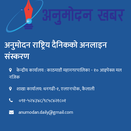
अनुमोदन राष्ट्रिय दैनिकको अनलाइन
संस्करण
केन्द्रीय कार्यालय : काठमाडौं महानगरपालिका - १० आइपेक्स मल
नजिक
शाखा कार्यालय: धनगढी-१, एलएनचोक, कैलाली
०९१-५२४३४८/९८५८४२१८०१
anumodan.daily@gmail.com