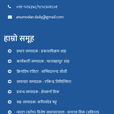
०९१-५२४३४८/९८५८४२१८०१
anumodan.daily@gmail.com
हाम्रो समूह
प्रधान सम्पादक : प्रकाशविक्रम शाह
कार्यकारी सम्पादक : भरतबहादुर शाह
क्रियटिभ एडिटर : सच्चिदानन्द जोशी
समाचार सम्पादक : एकिन्द्र तिमिल्सिना
प्रवन्ध सम्पादक : हेमकर्ण विक
सह-सम्पादक: कपिलदेव भट्ट
माल्टा (युरोप) विशेष समाचारदाता : धनराज विक (अविरल)