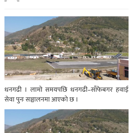
धनगढी । लामो समयपछि धनगढी–साँफेबगर हवाई
सेवा पुनः सञ्चालनमा आएको छ ।