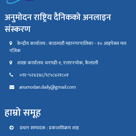
अनुमोदन राष्ट्रिय दैनिकको अनलाइन
संस्करण
केन्द्रीय कार्यालय : काठमाडौं महानगरपालिका - १० आइपेक्स मल
नजिक
शाखा कार्यालय: धनगढी-१, एलएनचोक, कैलाली
०९१-५२४३४८/९८५८४२१८०१
anumodan.daily@gmail.com
हाम्रो समूह
प्रधान सम्पादक : प्रकाशविक्रम शाह