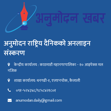
अनुमोदन राष्ट्रिय दैनिकको अनलाइन
संस्करण
केन्द्रीय कार्यालय : काठमाडौं महानगरपालिका - १० आइपेक्स मल
नजिक
शाखा कार्यालय: धनगढी-१, एलएनचोक, कैलाली
०९१-५२४३४८/९८५८४२१८०१
anumodan.daily@gmail.com