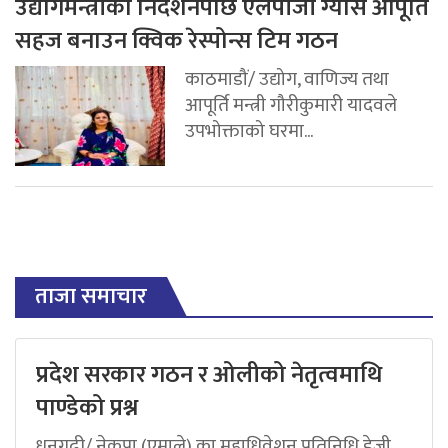
उद्योगमन्त्रीको निर्देशनपछि एलपीजी ग्यास आपूर्ति
सहज बनाउन क्विक रेस्पोन्स टिम गठन
काठमाडौं/ उद्योग, वाणिज्य तथा
आपूर्ति मन्त्री गौरीकुमारी यादवले
उपभोक्ताको घरमा...
ताजा समाचार
प्रदेश सरकार गठन र ओलीको नेतृत्वमाथि
पाण्डेको प्रश्न
धनगढी/ नेकपा (एमाले) का महाधिवेशन प्रतिनिधि डेजी