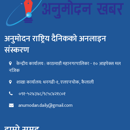
अनुमोदन राष्ट्रिय दैनिकको अनलाइन
संस्करण
केन्द्रीय कार्यालय : काठमाडौं महानगरपालिका - १० आइपेक्स मल
नजिक
शाखा कार्यालय: धनगढी-१, एलएनचोक, कैलाली
०९१-५२४३४८/९८५८४२१८०१
anumodan.daily@gmail.com
हाम्रो समूह