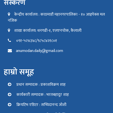
संस्करण
केन्द्रीय कार्यालय : काठमाडौं महानगरपालिका - १० आइपेक्स मल
नजिक
शाखा कार्यालय: धनगढी-१, एलएनचोक, कैलाली
०९१-५२४३४८/९८५८४२१८०१
anumodan.daily@gmail.com
हाम्रो समूह
प्रधान सम्पादक : प्रकाशविक्रम शाह
कार्यकारी सम्पादक : भरतबहादुर शाह
क्रियटिभ एडिटर : सच्चिदानन्द जोशी