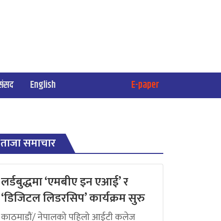
संसद
English
E-paper
ताजा समाचार
लर्डबुद्धमा ‘एमबीए इन एआई’ र
‘डिजिटल लिडरसिप’ कार्यक्रम सुरु
काठमाडौं/ नेपालको पहिलो आईटी कलेज