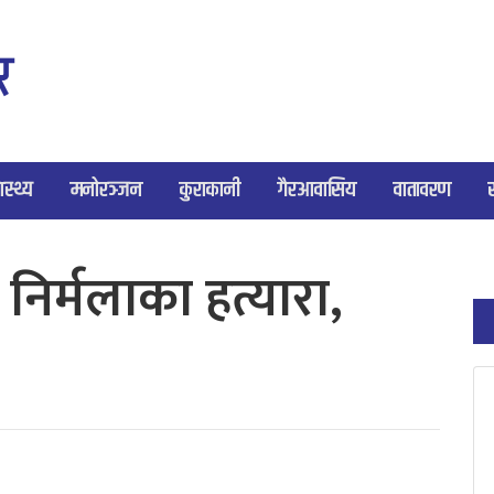
ास्थ्य
मनोरञ्जन
कुराकानी
गैरआवासिय
वातावरण
े निर्मलाका हत्यारा,