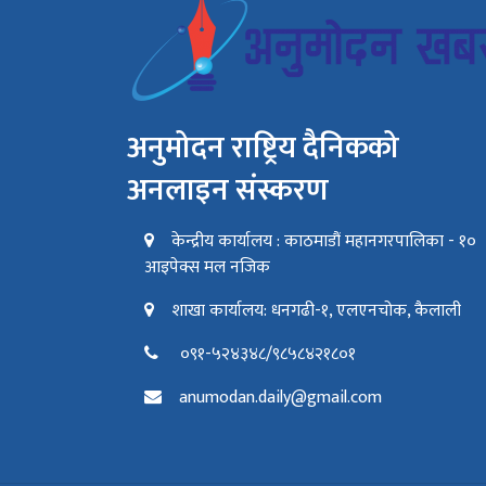
अनुमोदन राष्ट्रिय दैनिकको
अनलाइन संस्करण
केन्द्रीय कार्यालय : काठमाडौं महानगरपालिका - १०
आइपेक्स मल नजिक
शाखा कार्यालय: धनगढी-१, एलएनचोक, कैलाली
०९१-५२४३४८/९८५८४२१८०१
anumodan.daily@gmail.com