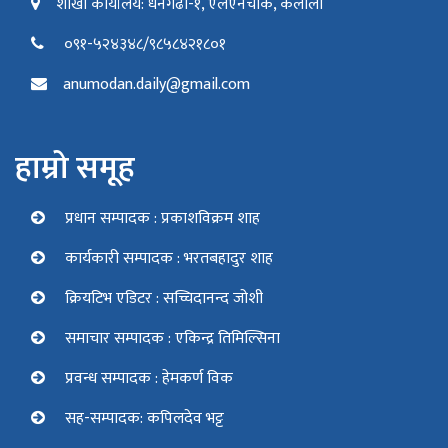
शाखा कार्यालय: धनगढी-१, एलएनचोक, कैलाली
०९१-५२४३४८/९८५८४२१८०१
anumodan.daily@gmail.com
हाम्रो समूह
प्रधान सम्पादक : प्रकाशविक्रम शाह
कार्यकारी सम्पादक : भरतबहादुर शाह
क्रियटिभ एडिटर : सच्चिदानन्द जोशी
समाचार सम्पादक : एकिन्द्र तिमिल्सिना
प्रवन्ध सम्पादक : हेमकर्ण विक
सह-सम्पादक: कपिलदेव भट्ट