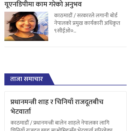
यूएनडिपीमा काम गरेको अनुभव
काठमाडौं / सरकारले लगानी बोर्ड
नेपालको प्रमुख कार्यकारी अधिकृत
९सीईओ०...
ताजा समाचार
प्रधानमन्त्री शाह र चिनियाँ राजदूतबीच
भेटवार्ता
काठमाडौं / प्रधानमन्त्री बालेन शाहले नेपालका लागि
चिनियाँ राजदूत झाङ माओमिङसँग भेटवार्ता गरिरहेका