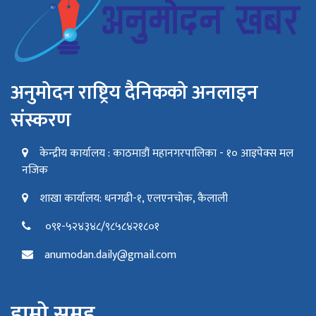
अनुमोदन राष्ट्रिय दैनिकको अनलाइन
संस्करण
केन्द्रीय कार्यालय : काठमाडौं महानगरपालिका - १० आइपेक्स मल
नजिक
शाखा कार्यालय: धनगढी-१, एलएनचोक, कैलाली
०९१-५२४३४८/९८५८४२१८०१
anumodan.daily@gmail.com
हाम्रो समूह