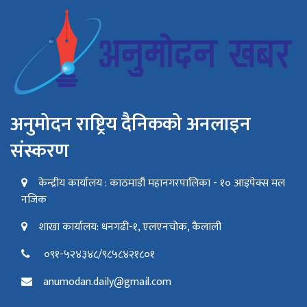
अनुमोदन राष्ट्रिय दैनिकको अनलाइन
संस्करण
केन्द्रीय कार्यालय : काठमाडौं महानगरपालिका - १० आइपेक्स मल
नजिक
शाखा कार्यालय: धनगढी-१, एलएनचोक, कैलाली
०९१-५२४३४८/९८५८४२१८०१
anumodan.daily@gmail.com