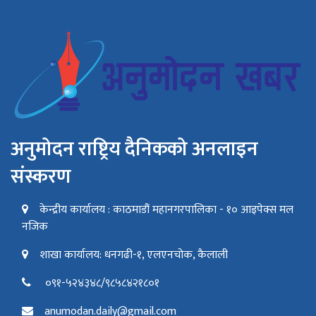
अनुमोदन राष्ट्रिय दैनिकको अनलाइन
संस्करण
केन्द्रीय कार्यालय : काठमाडौं महानगरपालिका - १० आइपेक्स मल
नजिक
शाखा कार्यालय: धनगढी-१, एलएनचोक, कैलाली
०९१-५२४३४८/९८५८४२१८०१
anumodan.daily@gmail.com