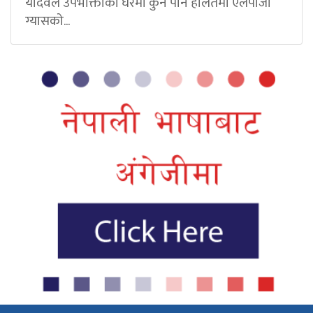
यादवले उपभोक्ताको घरमा कुनै पनि हालतमा एलपीजी
ग्यासको...