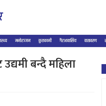
ास्थ्य
मनोरञ्जन
कुराकानी
गैरआवासिय
वातावरण
द्यमी बन्दै महिला