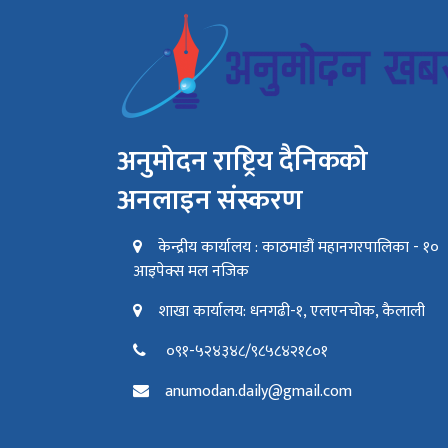
अनुमोदन राष्ट्रिय दैनिकको
अनलाइन संस्करण
केन्द्रीय कार्यालय : काठमाडौं महानगरपालिका - १०
आइपेक्स मल नजिक
शाखा कार्यालय: धनगढी-१, एलएनचोक, कैलाली
०९१-५२४३४८/९८५८४२१८०१
anumodan.daily@gmail.com