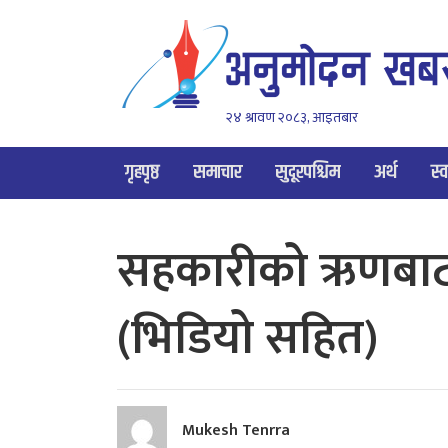
२४ श्रावण २०८३, आइतबार
गृहपृष्ठ
समाचार
सुदूरपश्चिम
अर्थ
स्व
सहकारीको ऋणबाट उ
(भिडियो सहित)
Mukesh Tenrra