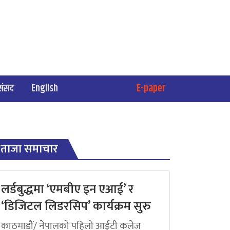
संसद
English
E-paper
ताजा समाचार
लर्डबुद्धमा ‘एमबीए इन एआई’ र
‘डिजिटल लिडरसिप’ कार्यक्रम सुरु
काठमाडौं/ नेपालको पहिलो आईटी कलेज