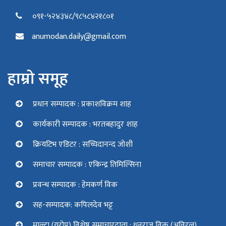
०९१-५२४३४८/९८५८४२१८०१
anumodan.daily@gmail.com
हाम्रो समूह
प्रधान सम्पादक : प्रकाशविक्रम शाह
कार्यकारी सम्पादक : भरतबहादुर शाह
क्रियटिभ एडिटर : सच्चिदानन्द जोशी
समाचार सम्पादक : एकिन्द्र तिमिल्सिना
प्रवन्ध सम्पादक : हेमकर्ण विक
सह-सम्पादक: कपिलदेव भट्ट
माल्टा (युरोप) विशेष समाचारदाता : धनराज विक (अविरल)