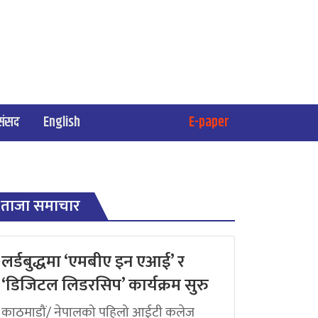
संसद
English
E-paper
ताजा समाचार
लर्डबुद्धमा ‘एमबीए इन एआई’ र
‘डिजिटल लिडरसिप’ कार्यक्रम सुरु
काठमाडौं/ नेपालको पहिलो आईटी कलेज