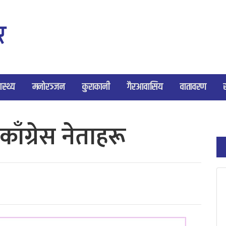
ास्थ्य
मनोरञ्जन
कुराकानी
गैरआवासिय
वातावरण
काँग्रेस नेताहरू