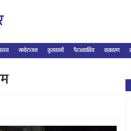
ास्थ्य
मनोरञ्जन
कुराकानी
गैरआवासिय
वातावरण
रम