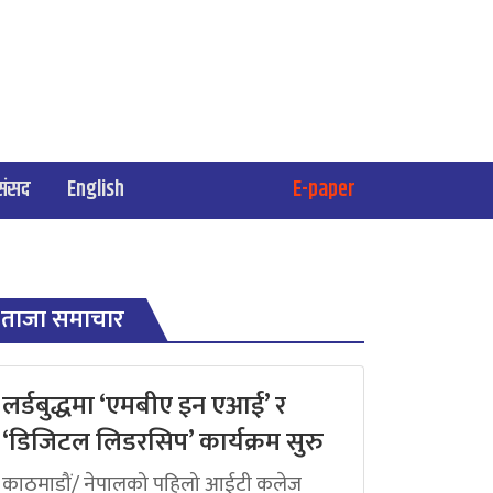
संसद
English
E-paper
ताजा समाचार
लर्डबुद्धमा ‘एमबीए इन एआई’ र
‘डिजिटल लिडरसिप’ कार्यक्रम सुरु
काठमाडौं/ नेपालको पहिलो आईटी कलेज