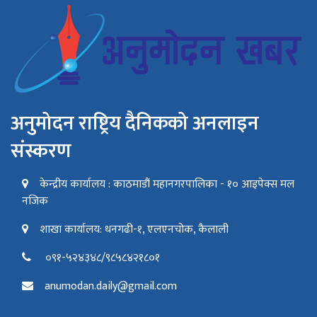
अनुमोदन राष्ट्रिय दैनिकको अनलाइन
संस्करण
केन्द्रीय कार्यालय : काठमाडौं महानगरपालिका - १० आइपेक्स मल
नजिक
शाखा कार्यालय: धनगढी-१, एलएनचोक, कैलाली
०९१-५२४३४८/९८५८४२१८०१
anumodan.daily@gmail.com