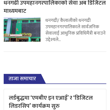
धनगढी उपमहानगरपालिकाको सेवा अब डिजिटल
माध्यमबाट
धनगढी/ कैलालीको धनगढी
उपमहानगरपालिकाले सार्वजनिक
सेवालाई आधुनिक प्रविधिमैत्री बनाउने
उद्देश्यले...
ताजा समाचार
लर्डबुद्धमा ‘एमबीए इन एआई’ र ‘डिजिटल
लिडरसिप’ कार्यक्रम सुरु