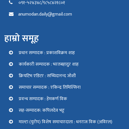
०९१-५२४३४८/९८५८४२१८०१
anumodan.daily@gmail.com
हाम्रो समूह
प्रधान सम्पादक : प्रकाशविक्रम शाह
कार्यकारी सम्पादक : भरतबहादुर शाह
क्रियटिभ एडिटर : सच्चिदानन्द जोशी
समाचार सम्पादक : एकिन्द्र तिमिल्सिना
प्रवन्ध सम्पादक : हेमकर्ण विक
सह-सम्पादक: कपिलदेव भट्ट
माल्टा (युरोप) विशेष समाचारदाता : धनराज विक (अविरल)