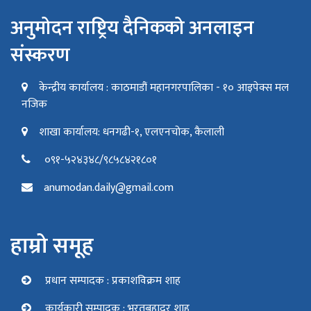
अनुमोदन राष्ट्रिय दैनिकको अनलाइन
संस्करण
केन्द्रीय कार्यालय : काठमाडौं महानगरपालिका - १० आइपेक्स मल
नजिक
शाखा कार्यालय: धनगढी-१, एलएनचोक, कैलाली
०९१-५२४३४८/९८५८४२१८०१
anumodan.daily@gmail.com
हाम्रो समूह
प्रधान सम्पादक : प्रकाशविक्रम शाह
कार्यकारी सम्पादक : भरतबहादुर शाह