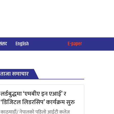
संसद
English
E-paper
ताजा समाचार
लर्डबुद्धमा ‘एमबीए इन एआई’ र
‘डिजिटल लिडरसिप’ कार्यक्रम सुरु
काठमाडौं/ नेपालको पहिलो आईटी कलेज