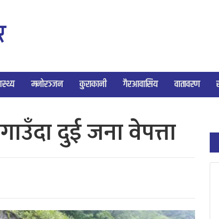
ास्थ्य
मनोरञ्जन
कुराकानी
गैरआवासिय
वातावरण
ाउँदा दुई जना वेपत्ता