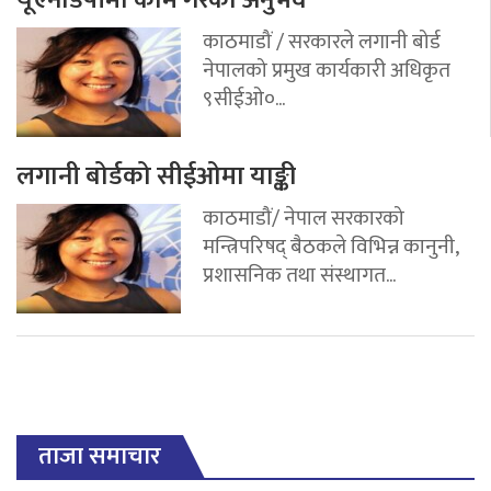
यूएनडिपीमा काम गरेको अनुभव
काठमाडौं / सरकारले लगानी बोर्ड
नेपालको प्रमुख कार्यकारी अधिकृत
९सीईओ०...
लगानी बोर्डको सीईओमा याङ्की
काठमाडौं/ नेपाल सरकारको
मन्त्रिपरिषद् बैठकले विभिन्न कानुनी,
प्रशासनिक तथा संस्थागत...
ताजा समाचार