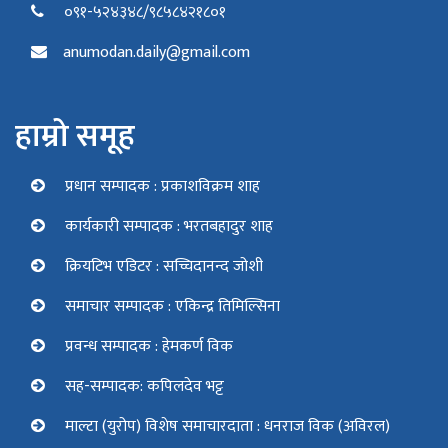
०९१-५२४३४८/९८५८४२१८०१
anumodan.daily@gmail.com
हाम्रो समूह
प्रधान सम्पादक : प्रकाशविक्रम शाह
कार्यकारी सम्पादक : भरतबहादुर शाह
क्रियटिभ एडिटर : सच्चिदानन्द जोशी
समाचार सम्पादक : एकिन्द्र तिमिल्सिना
प्रवन्ध सम्पादक : हेमकर्ण विक
सह-सम्पादक: कपिलदेव भट्ट
माल्टा (युरोप) विशेष समाचारदाता : धनराज विक (अविरल)