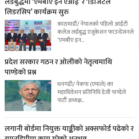
लर्डबुद्धमा ‘एमबीए इन एआई’ र ‘डिजिटल
लिडरसिप’ कार्यक्रम सुरु
काठमाडौं/ नेपालको पहिलो आईटी
कलेज लर्डबुद्ध एजुकेशन फाउन्डेसनले
‘एमबीए इन...
प्रदेश सरकार गठन र ओलीको नेतृत्वमाथि
पाण्डेको प्रश्न
धनगढी/ नेकपा (एमाले) का
महाधिवेशन प्रतिनिधि डेजी पाण्डेले
पार्टी अध्यक्ष...
लगानी बोर्डमा नियुक्त याङ्कीको अक्सफोर्ड पढेको र