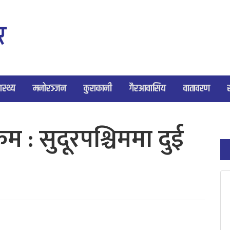
ास्थ्य
मनोरञ्जन
कुराकानी
गैरआवासिय
वातावरण
्रम : सुदूरपश्चिममा दुई