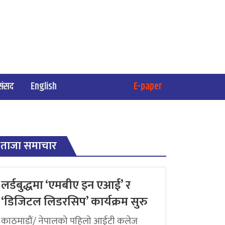
संसद
English
E-paper
ताजा समाचार
लर्डबुद्धमा ‘एमबीए इन एआई’ र
‘डिजिटल लिडरसिप’ कार्यक्रम सुरु
काठमाडौं/ नेपालको पहिलो आईटी कलेज