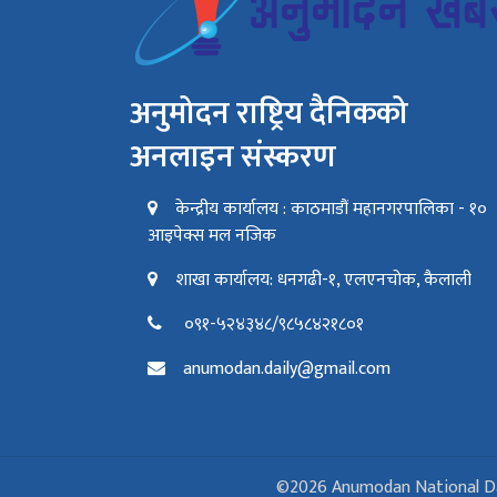
अनुमोदन राष्ट्रिय दैनिकको
अनलाइन संस्करण
केन्द्रीय कार्यालय : काठमाडौं महानगरपालिका - १०
आइपेक्स मल नजिक
शाखा कार्यालय: धनगढी-१, एलएनचोक, कैलाली
०९१-५२४३४८/९८५८४२१८०१
anumodan.daily@gmail.com
©2026 Anumodan National Daily