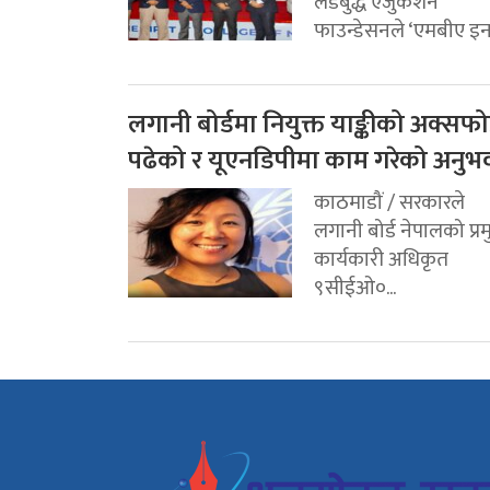
लर्डबुद्ध एजुकेशन
फाउन्डेसनले ‘एमबीए इन.
लगानी बोर्डमा नियुक्त याङ्कीको अक्सफोर
पढेको र यूएनडिपीमा काम गरेको अनुभ
काठमाडौं / सरकारले
लगानी बोर्ड नेपालको प्र
कार्यकारी अधिकृत
९सीईओ०...