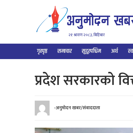
२१ श्रावण २०८३, बिहिबार
गृहपृष्ठ
समाचार
सुदूरपश्चिम
अर्थ
स्व
प्रदेश सरकारको वित
-अनुमोदन खबर/संवाददाता