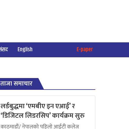
संसद
English
E-paper
ताजा समाचार
लर्डबुद्धमा ‘एमबीए इन एआई’ र
‘डिजिटल लिडरसिप’ कार्यक्रम सुरु
काठमाडौं/ नेपालको पहिलो आईटी कलेज