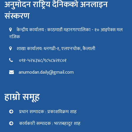
अनुमोदन राष्ट्रिय दैनिकको अनलाइन
संस्करण
केन्द्रीय कार्यालय : काठमाडौं महानगरपालिका - १० आइपेक्स मल
नजिक
शाखा कार्यालय: धनगढी-१, एलएनचोक, कैलाली
०९१-५२४३४८/९८५८४२१८०१
anumodan.daily@gmail.com
हाम्रो समूह
प्रधान सम्पादक : प्रकाशविक्रम शाह
कार्यकारी सम्पादक : भरतबहादुर शाह