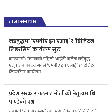
ताजा समाचार
लर्डबुद्धमा ‘एमबीए इन एआई’ र ‘डिजिटल
लिडरसिप’ कार्यक्रम सुरु
काठमाडौं/ नेपालको पहिलो आईटी कलेज लर्डबुद्ध
एजुकेशन फाउन्डेसनले ‘एमबीए इन एआई’ र ‘डिजिटल
लिडरसिप’ कार्यक्रम...
प्रदेश सरकार गठन र ओलीको नेतृत्वमाथि
पाण्डेको प्रश्न
धनगढी/ नेकपा (एमाले) का महाधिवेशन प्रतिनिधि डेजी