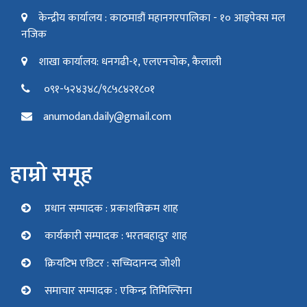
केन्द्रीय कार्यालय : काठमाडौं महानगरपालिका - १० आइपेक्स मल
नजिक
शाखा कार्यालय: धनगढी-१, एलएनचोक, कैलाली
०९१-५२४३४८/९८५८४२१८०१
anumodan.daily@gmail.com
हाम्रो समूह
प्रधान सम्पादक : प्रकाशविक्रम शाह
कार्यकारी सम्पादक : भरतबहादुर शाह
क्रियटिभ एडिटर : सच्चिदानन्द जोशी
समाचार सम्पादक : एकिन्द्र तिमिल्सिना