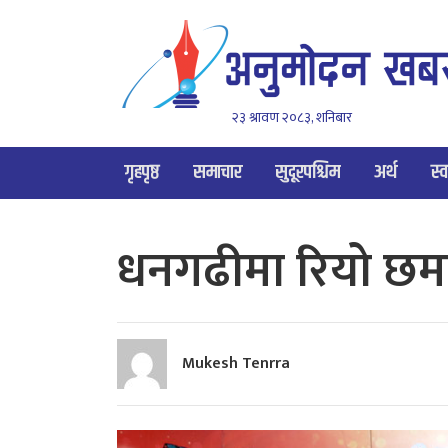
२३ श्रावण २०८३, शनिबार
गृहपृष्ठ
समाचार
सुदूरपश्चिम
अर्थ
स्व
धनगढीमा रियो छ
Mukesh Tenrra