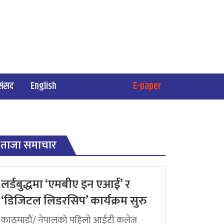
संसद
English
E-paper
ताजा समाचार
लर्डबुद्धमा ‘एमबीए इन एआई’ र
‘डिजिटल लिडरसिप’ कार्यक्रम सुरु
काठमाडौं/ नेपालको पहिलो आईटी कलेज