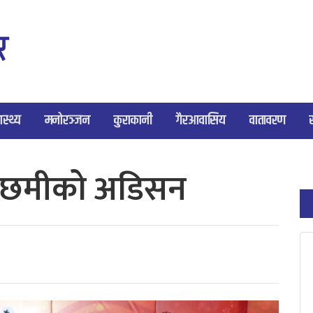
ास्थ्य
मनोरञ्जन
कुराकानी
गैरआवासिय
वातावरण
मछमीको अडिसन