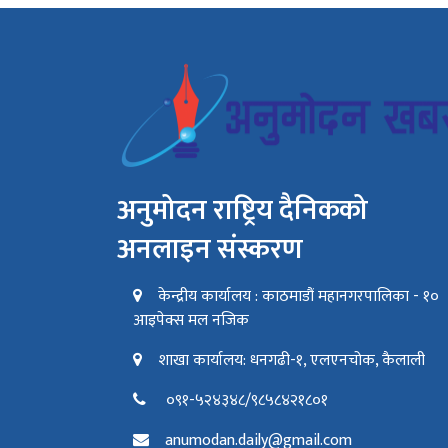
अनुमोदन राष्ट्रिय दैनिकको
अनलाइन संस्करण
केन्द्रीय कार्यालय : काठमाडौं महानगरपालिका - १०
आइपेक्स मल नजिक
शाखा कार्यालय: धनगढी-१, एलएनचोक, कैलाली
०९१-५२४३४८/९८५८४२१८०१
anumodan.daily@gmail.com