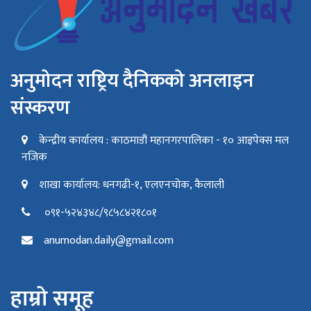
अनुमोदन राष्ट्रिय दैनिकको अनलाइन
संस्करण
केन्द्रीय कार्यालय : काठमाडौं महानगरपालिका - १० आइपेक्स मल
नजिक
शाखा कार्यालय: धनगढी-१, एलएनचोक, कैलाली
०९१-५२४३४८/९८५८४२१८०१
anumodan.daily@gmail.com
हाम्रो समूह